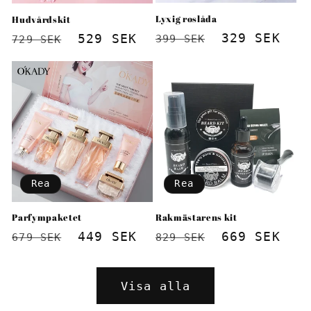
Lyxig roslåda
Hudvårdskit
Ordinarie
Försäljnin
329 SEK
Ordinarie
Försäljningspris
529 SEK
399 SEK
729 SEK
pris
pris
Rea
Rea
Parfympaketet
Rakmästarens kit
Ordinarie
Försäljningspris
449 SEK
Ordinarie
Försäljnin
669 SEK
679 SEK
829 SEK
pris
pris
Visa alla