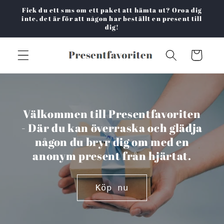
vidare
Fick du ett sms om ett paket att hämta ut? Oroa dig
till
inte, det är för att någon har beställt en present till
dig!
innehåll
Varukorg
Välkommen till Presentfavoriten
- Där du kan överraska och glädja
någon du bryr dig om med en
anonym present från hjärtat.
Köp nu