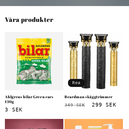
Våra produkter
Rea
Ahlgrens bilar Green cars
Beardman skäggtrimmer
130g
Ordinarie
Försäljnin
299 SEK
349 SEK
Ordinarie
3 SEK
pris
pris