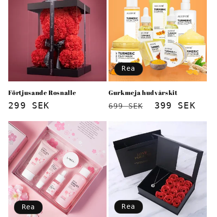
Rea
Förtjusande Rosnalle
Gurkmeja hudvårskit
Ordinarie
299 SEK
Ordinarie
Försäljnin
399 SEK
699 SEK
pris
pris
Rea
Rea