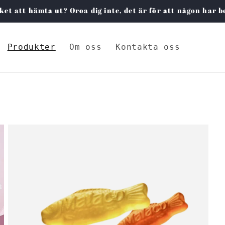
ket att hämta ut? Oroa dig inte, det är för att någon har bes
Produkter
Om oss
Kontakta oss