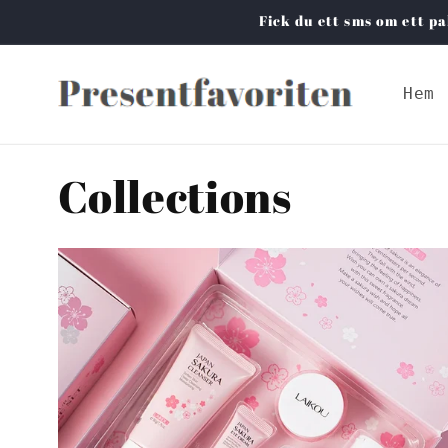
vidare
Fick du ett sms om ett pa
till
innehåll
Hem
Collections