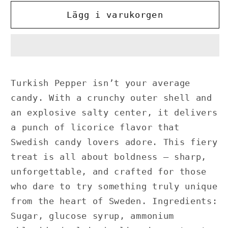
Tyrkisk
Tyrkisk
Lägg i varukorgen
Peber
Peber
Turkish Pepper isn’t your average
candy. With a crunchy outer shell and
an explosive salty center, it delivers
a punch of licorice flavor that
Swedish candy lovers adore. This fiery
treat is all about boldness – sharp,
unforgettable, and crafted for those
who dare to try something truly unique
from the heart of Sweden. Ingredients:
Sugar, glucose syrup, ammonium