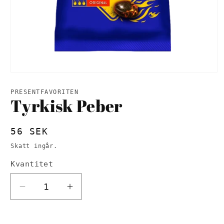
Öppna
mediet
1
PRESENTFAVORITEN
i
Tyrkisk Peber
modalfönster
Ordinarie
56 SEK
pris
Skatt ingår.
Kvantitet
Minska
Öka
kvantitet
kvantitet
för
för